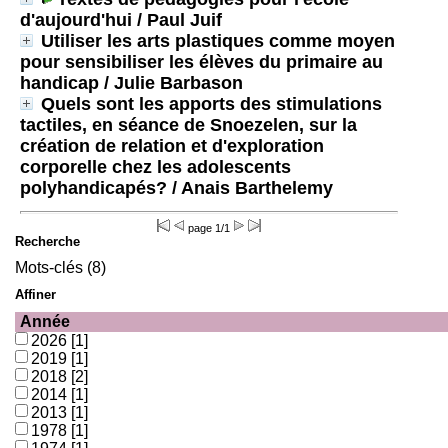
d'aujourd'hui
/ Paul Juif
Utiliser les arts plastiques comme moyen
pour sensibiliser les élèves du primaire au
handicap
/ Julie Barbason
Quels sont les apports des stimulations
tactiles, en séance de Snoezelen, sur la
création de relation et d'exploration
corporelle chez les adolescents
polyhandicapés?
/ Anais Barthelemy
page 1/1
Recherche
Mots-clés (8)
Affiner
Année
2026
[1]
2019
[1]
2018
[2]
2014
[1]
2013
[1]
1978
[1]