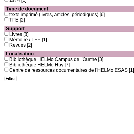
1974
[1]
Type de document
texte imprimé (livres, articles, périodiques)
[6]
TFE
[2]
Support
Livres
[8]
Mémoire / TFE
[1]
Revues
[2]
Localisation
Bibliothèque HELMo Campus de l'Ourthe
[3]
Bibliothèque HELMo Huy
[7]
Centre de ressources documentaires de l'HELMo ESAS
[1]