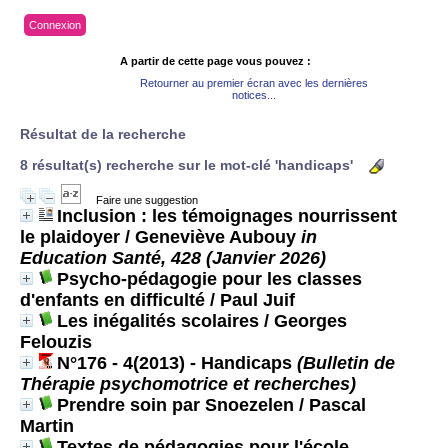
Connexion
A partir de cette page vous pouvez :
Retourner au premier écran avec les dernières
notices...
Résultat de la recherche
8 résultat(s) recherche sur le mot-clé 'handicaps'
Faire une suggestion
Inclusion : les témoignages nourrissent
le plaidoyer
/ Geneviève Aubouy
in
Education Santé, 428 (Janvier 2026)
Psycho-pédagogie pour les classes
d'enfants en difficulté
/ Paul Juif
Les inégalités scolaires
/ Georges
Felouzis
N°176 - 4(2013) - Handicaps
(Bulletin de
Thérapie psychomotrice et recherches)
Prendre soin par Snoezelen
/ Pascal
Martin
Textes de pédagogies pour l'école