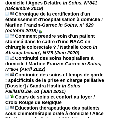
domicile
/ Agnès Delattre
in Soins, N°841
(Décembre 2019)
Chronique de la certification d'un
établissement d'hospitalisation à domicile
/
Martine Franzin-Garrec
in Soins, n° 829
(octobre 2018)
Comment prendre soin d'un patient
stomisé dans le cadre d'une RAAC en
chirurgie colorectale ?
/ Nathalie Coco
in
Afiscep.bemag', N°29 (Juin 2020)
Continuité des soins hospitaliers à
domicile
/ Martine Franzin-Garrec
in Soins,
N°864 (Avril 2022)
Continuité des soins et temps de garde
: spécificités de la prise en charge palliative
[Dossier]
/ Sandra Hastir
in Soins
Palliatifs.be, 51 (Juin 2021)
Cours de soins et confort au foyer
/
Croix Rouge de Belgique
Éducation thérapeutique des patients
sous chimiothérapie orale à domicile
/ Alice