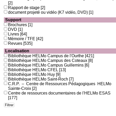
[2]
Rapport de stage
[2]
document projeté ou vidéo (K7 vidéo, DVD)
[1]
Support
Brochures
[1]
DVD
[1]
Livres
[64]
Mémoire / TFE
[42]
Revues
[535]
Localisation
Bibliothèque HELMo Campus de l'Ourthe
[421]
Bibliothèque HELMo Campus des Coteaux
[8]
Bibliothèque HELMo Campus Guillemins
[6]
Bibliothèque HELMo CFEL
[13]
Bibliothèque HELMo Huy
[9]
Bibliothèque HELMo Saint-Roch
[7]
C.R.P. – Centre de Ressources Pédagogiques HELMo
Sainte-Croix
[2]
Centre de ressources documentaires de l'HELMo ESAS
[177]