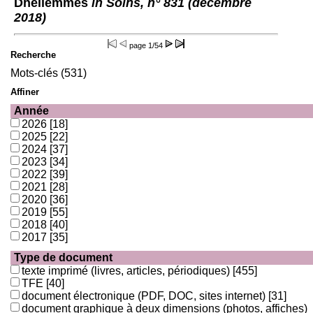
Dhellemmes
in Soins, n° 831 (décembre
2018)
page
1/54
Recherche
Mots-clés (531)
Affiner
Année
2026
[18]
2025
[22]
2024
[37]
2023
[34]
2022
[39]
2021
[28]
2020
[36]
2019
[55]
2018
[40]
2017
[35]
Type de document
texte imprimé (livres, articles, périodiques)
[455]
TFE
[40]
document électronique (PDF, DOC, sites internet)
[31]
document graphique à deux dimensions (photos, affiches)