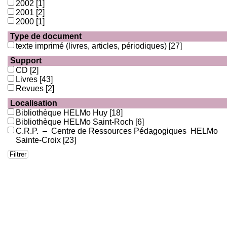
2002
[1]
2001
[2]
2000
[1]
Type de document
texte imprimé (livres, articles, périodiques)
[27]
Support
CD
[2]
Livres
[43]
Revues
[2]
Localisation
Bibliothèque HELMo Huy
[18]
Bibliothèque HELMo Saint-Roch
[6]
C.R.P. – Centre de Ressources Pédagogiques HELMo
Sainte-Croix
[23]