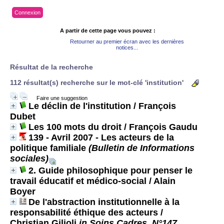
Connexion
A partir de cette page vous pouvez :
Retourner au premier écran avec les dernières
notices...
Résultat de la recherche
112 résultat(s) recherche sur le mot-clé 'institution'
Faire une suggestion
Le déclin de l'institution
/ François
Dubet
Les 100 mots du droit
/ François Gaudu
139 - Avril 2007 - Les acteurs de la
politique familiale
(Bulletin de Informations
sociales)
2. Guide philosophique pour penser le
travail éducatif et médico-social
/ Alain
Boyer
De l'abstraction institutionnelle à la
responsabilité éthique des acteurs
/
Christian Gilioli
in Soins Cadres, N°147