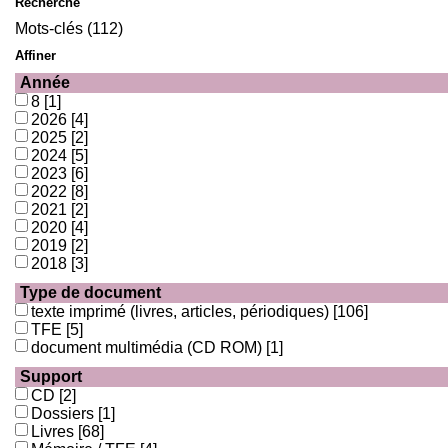
Recherche
Mots-clés (112)
Affiner
Année
8
[1]
2026
[4]
2025
[2]
2024
[5]
2023
[6]
2022
[8]
2021
[2]
2020
[4]
2019
[2]
2018
[3]
Type de document
texte imprimé (livres, articles, périodiques)
[106]
TFE
[5]
document multimédia (CD ROM)
[1]
Support
CD
[2]
Dossiers
[1]
Livres
[68]