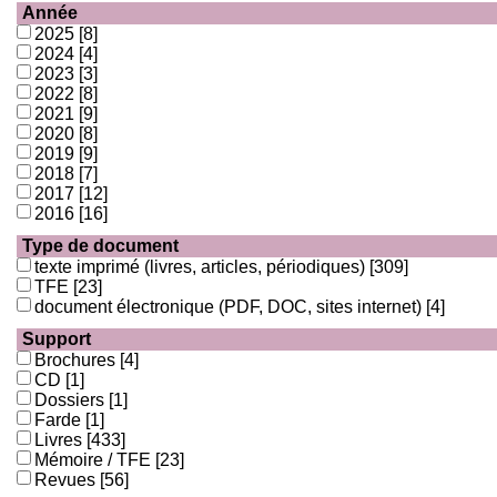
Année
2025
[8]
2024
[4]
2023
[3]
2022
[8]
2021
[9]
2020
[8]
2019
[9]
2018
[7]
2017
[12]
2016
[16]
Type de document
texte imprimé (livres, articles, périodiques)
[309]
TFE
[23]
document électronique (PDF, DOC, sites internet)
[4]
Support
Brochures
[4]
CD
[1]
Dossiers
[1]
Farde
[1]
Livres
[433]
Mémoire / TFE
[23]
Revues
[56]