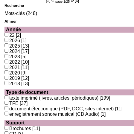
page
1/25
Recherche
Mots-clés (248)
Affiner
Année
22
[2]
2026
[1]
2025
[13]
2024
[17]
2023
[5]
2022
[10]
2021
[11]
2020
[9]
2019
[12]
2018
[13]
Type de document
texte imprimé (livres, articles, périodiques)
[199]
TFE
[37]
document électronique (PDF, DOC, sites internet)
[11]
enregistrement sonore musical (CD Audio)
[1]
Support
Brochures
[11]
CD
[3]