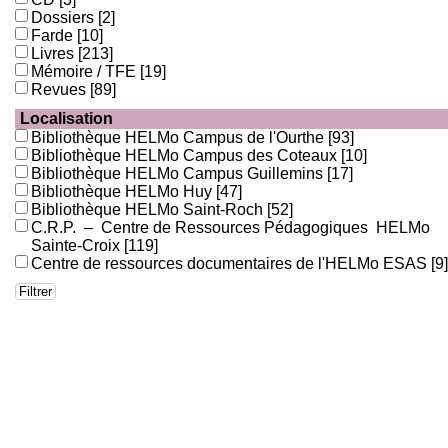
Dossiers
[2]
Farde
[10]
Livres
[213]
Mémoire / TFE
[19]
Revues
[89]
Localisation
Bibliothèque HELMo Campus de l'Ourthe
[93]
Bibliothèque HELMo Campus des Coteaux
[10]
Bibliothèque HELMo Campus Guillemins
[17]
Bibliothèque HELMo Huy
[47]
Bibliothèque HELMo Saint-Roch
[52]
C.R.P. – Centre de Ressources Pédagogiques HELMo
Sainte-Croix
[119]
Centre de ressources documentaires de l'HELMo ESAS
[9]