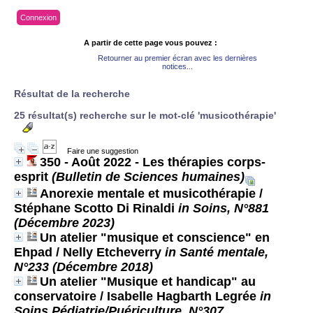
Connexion
A partir de cette page vous pouvez :
Retourner au premier écran avec les dernières
notices...
Résultat de la recherche
25 résultat(s) recherche sur le mot-clé 'musicothérapie'
Faire une suggestion
350 - Août 2022 - Les thérapies corps-
esprit
(Bulletin de Sciences humaines)
Anorexie mentale et musicothérapie
/
Stéphane Scotto Di Rinaldi
in Soins, N°881
(Décembre 2023)
Un atelier "musique et conscience" en
Ehpad
/ Nelly Etcheverry
in Santé mentale,
N°233 (Décembre 2018)
Un atelier "Musique et handicap" au
conservatoire
/ Isabelle Hagbarth Legrée
in
Soins Pédiatrie/Puériculture, N°307