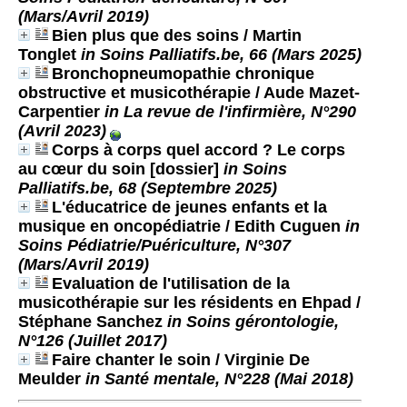
(Mars/Avril 2019)
Bien plus que des soins
/ Martin
Tonglet
in Soins Palliatifs.be, 66 (Mars 2025)
Bronchopneumopathie chronique
obstructive et musicothérapie
/ Aude Mazet-
Carpentier
in La revue de l'infirmière, N°290
(Avril 2023)
Corps à corps quel accord ? Le corps
au cœur du soin [dossier]
in Soins
Palliatifs.be, 68 (Septembre 2025)
L'éducatrice de jeunes enfants et la
musique en oncopédiatrie
/ Edith Cuguen
in
Soins Pédiatrie/Puériculture, N°307
(Mars/Avril 2019)
Evaluation de l'utilisation de la
musicothérapie sur les résidents en Ehpad
/
Stéphane Sanchez
in Soins gérontologie,
N°126 (Juillet 2017)
Faire chanter le soin
/ Virginie De
Meulder
in Santé mentale, N°228 (Mai 2018)