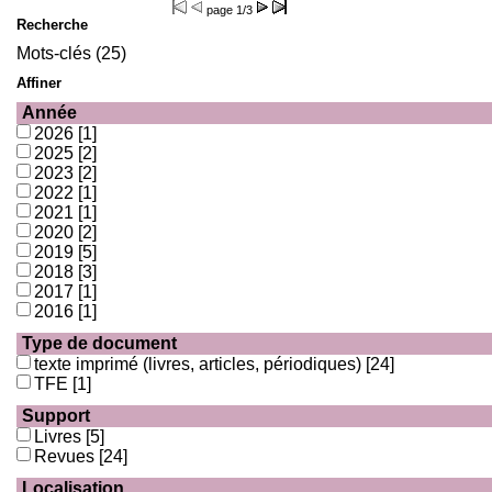
page
1/3
Recherche
Mots-clés (25)
Affiner
Année
2026
[1]
2025
[2]
2023
[2]
2022
[1]
2021
[1]
2020
[2]
2019
[5]
2018
[3]
2017
[1]
2016
[1]
Type de document
texte imprimé (livres, articles, périodiques)
[24]
TFE
[1]
Support
Livres
[5]
Revues
[24]
Localisation