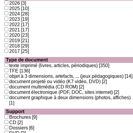
2026
[3]
2025
[10]
2024
[28]
2023
[19]
2022
[17]
2021
[17]
2020
[23]
2019
[21]
2018
[29]
2017
[25]
Type de document
texte imprimé (livres, articles, périodiques)
[350]
TFE
[136]
objet à 3 dimensions, artefacts, ... (jeux pédagogiques)
[14]
document projeté ou vidéo (K7 vidéo, DVD)
[2]
document multimédia (CD ROM)
[2]
document électronique (PDF, DOC, sites internet)
[2]
document graphique à deux dimensions (photos, affiches)
[1]
Support
Brochures
[9]
CD
[2]
Dossiers
[6]