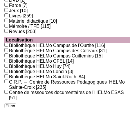
DVD
[2]
Farde
[7]
Jeux
[10]
Livres
[259]
Matériel didactique
[10]
Mémoire / TFE
[115]
Revues
[203]
Localisation
Bibliothèque HELMo Campus de l'Ourthe
[116]
Bibliothèque HELMo Campus des Coteaux
[31]
Bibliothèque HELMo Campus Guillemins
[15]
Bibliothèque HELMo CFEL
[14]
Bibliothèque HELMo Huy
[74]
Bibliothèque HELMo Loncin
[3]
Bibliothèque HELMo Saint-Roch
[84]
C.R.P. – Centre de Ressources Pédagogiques HELMo
Sainte-Croix
[235]
Centre de ressources documentaires de l'HELMo ESAS
[51]