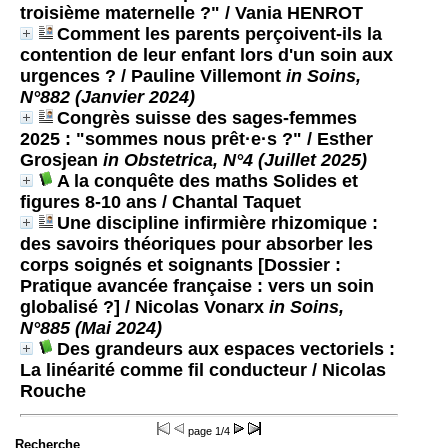
troisième maternelle ?"
/ Vania HENROT
Comment les parents perçoivent-ils la
contention de leur enfant lors d'un soin aux
urgences ?
/ Pauline Villemont
in Soins,
N°882 (Janvier 2024)
Congrès suisse des sages-femmes
2025 : "sommes nous prêt·e·s ?"
/ Esther
Grosjean
in Obstetrica, N°4 (Juillet 2025)
A la conquête des maths Solides et
figures 8-10 ans
/ Chantal Taquet
Une discipline infirmière rhizomique :
des savoirs théoriques pour absorber les
corps soignés et soignants [Dossier :
Pratique avancée française : vers un soin
globalisé ?]
/ Nicolas Vonarx
in Soins,
N°885 (Mai 2024)
Des grandeurs aux espaces vectoriels :
La linéarité comme fil conducteur
/ Nicolas
Rouche
page
1/4
Recherche