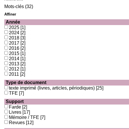
Mots-clés (32)
Affiner
Année
2025
[1]
2024
[2]
2018
[3]
2017
[2]
2016
[2]
2015
[1]
2014
[1]
2013
[2]
2012
[1]
2011
[2]
Type de document
texte imprimé (livres, articles, périodiques)
[25]
TFE
[7]
Support
Farde
[2]
Livres
[17]
Mémoire / TFE
[7]
Revues
[12]