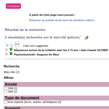
Connexion
A partir de cette page vous pouvez :
Retourner au premier écran avec les dernières notices...
Résultat de la recherche
2 résultat(s) recherche sur le mot-clé 'prévoir,'
Faire une suggestion
Séquences autour de la collation avec les 2 / 6 ans
/ Jean-Claude OLIVIER
Psychomotricité
/ Auguste De Meur
Recherche
Mots-clés (2)
Affiner
Année
1996
[1]
1982
[1]
Type de document
texte imprimé (livres, articles, périodiques)
[2]
Support