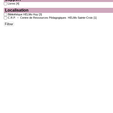
Livres
[4]
Localisation
Bibliothèque HELMo Huy
[3]
C.R.P. – Centre de Ressources Pédagogiques HELMo Sainte-Croix
[1]