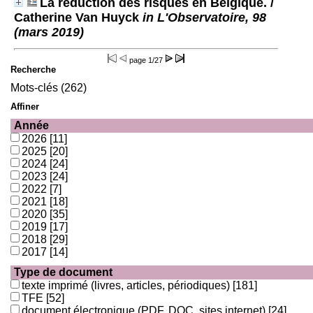
La réduction des risques en Belgique.
/
Catherine Van Huyck
in L'Observatoire, 98
(mars 2019)
page
1/27
Recherche
Mots-clés (262)
Affiner
Année
2026
[11]
2025
[20]
2024
[24]
2023
[24]
2022
[7]
2021
[18]
2020
[35]
2019
[17]
2018
[29]
2017
[14]
Type de document
texte imprimé (livres, articles, périodiques)
[181]
TFE
[52]
document électronique (PDF, DOC, sites internet)
[24]