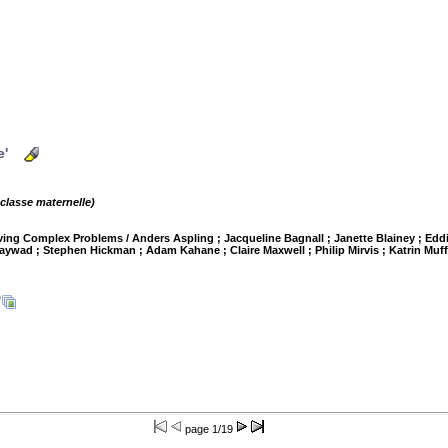
e'
 classe maternelle)
lving Complex Problems
/ Anders Aspling ; Jacqueline Bagnall ; Janette Blainey ; Eddi
 Haywad ; Stephen Hickman ; Adam Kahane ; Claire Maxwell ; Philip Mirvis ; Katrin Muf
)
page
1/19