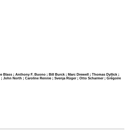
e Blass ; Anthony F. Buono ; Bill Burck ; Marc Drewell ; Thomas Dyllick ;
f ; John North ; Caroline Rennie ; Svenja Rüger ; Otto Scharmer ; Grégoire