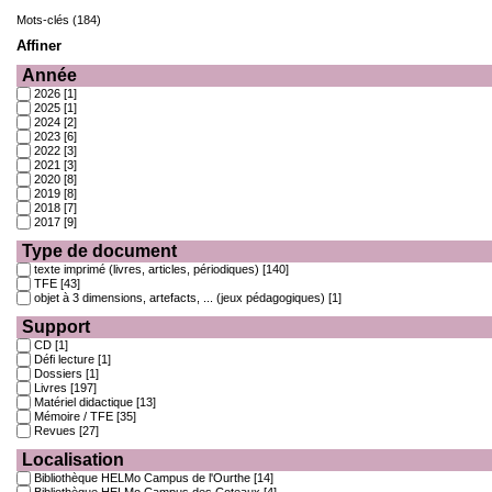
Mots-clés (184)
Affiner
Année
2026
[1]
2025
[1]
2024
[2]
2023
[6]
2022
[3]
2021
[3]
2020
[8]
2019
[8]
2018
[7]
2017
[9]
Type de document
texte imprimé (livres, articles, périodiques)
[140]
TFE
[43]
objet à 3 dimensions, artefacts, ... (jeux pédagogiques)
[1]
Support
CD
[1]
Défi lecture
[1]
Dossiers
[1]
Livres
[197]
Matériel didactique
[13]
Mémoire / TFE
[35]
Revues
[27]
Localisation
Bibliothèque HELMo Campus de l'Ourthe
[14]
Bibliothèque HELMo Campus des Coteaux
[4]