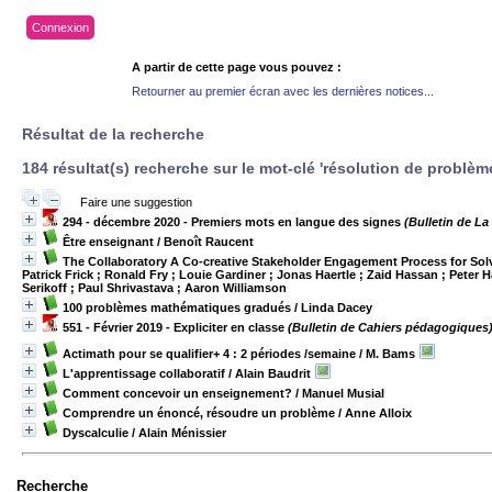
Connexion
A partir de cette page vous pouvez :
Retourner au premier écran avec les dernières notices...
Résultat de la recherche
184 résultat(s) recherche sur le mot-clé 'résolution de problèm
Faire une suggestion
294 - décembre 2020 - Premiers mots en langue des signes
(Bulletin de La
Être enseignant
/ Benoît Raucent
The Collaboratory A Co-creative Stakeholder Engagement Process for So
Patrick Frick ; Ronald Fry ; Louie Gardiner ; Jonas Haertle ; Zaid Hassan ; Peter
Serikoff ; Paul Shrivastava ; Aaron Williamson
100 problèmes mathématiques gradués
/ Linda Dacey
551 - Février 2019 - Expliciter en classe
(Bulletin de Cahiers pédagogiques
Actimath pour se qualifier+ 4 : 2 périodes /semaine
/ M. Bams
L'apprentissage collaboratif
/ Alain Baudrit
Comment concevoir un enseignement?
/ Manuel Musial
Comprendre un énoncé, résoudre un problème
/ Anne Alloix
Dyscalculie
/ Alain Ménissier
Recherche