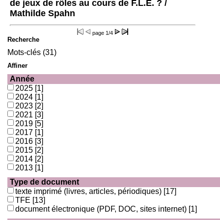
de jeux de rôles au cours de F.L.E. ?
/
Mathilde Spahn
page
1/4
Recherche
Mots-clés (31)
Affiner
Année
2025
[1]
2024
[1]
2023
[2]
2021
[3]
2019
[5]
2017
[1]
2016
[3]
2015
[2]
2014
[2]
2013
[1]
Type de document
texte imprimé (livres, articles, périodiques)
[17]
TFE
[13]
document électronique (PDF, DOC, sites internet)
[1]