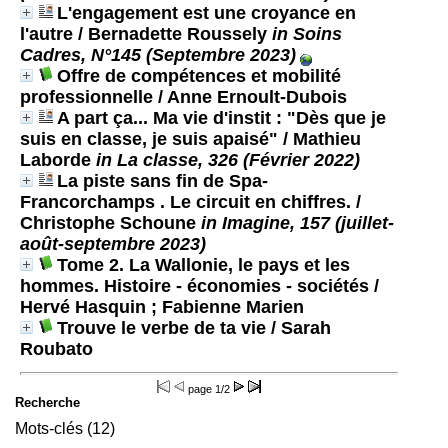
L'engagement est une croyance en
l'autre
/ Bernadette Roussely
in Soins
Cadres, N°145 (Septembre 2023)
Offre de compétences et mobilité
professionnelle
/ Anne Ernoult-Dubois
A part ça... Ma vie d'instit : "Dès que je
suis en classe, je suis apaisé"
/ Mathieu
Laborde
in La classe, 326 (Février 2022)
La piste sans fin de Spa-
Francorchamps . Le circuit en chiffres.
/
Christophe Schoune
in Imagine, 157 (juillet-
août-septembre 2023)
Tome 2. La Wallonie, le pays et les
hommes. Histoire - économies - sociétés
/
Hervé Hasquin ; Fabienne Marien
Trouve le verbe de ta vie
/ Sarah
Roubato
page
1/2
Recherche
Mots-clés (12)