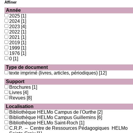
Affiner
Année
2025
[1]
2024
[1]
2023
[4]
2022
[1]
2021
[1]
2019
[1]
1999
[1]
1976
[1]
0
[1]
Type de document
texte imprimé (livres, articles, périodiques)
[12]
Support
Brochures
[1]
Livres
[4]
Revues
[8]
Localisation
Bibliothèque HELMo Campus de l'Ourthe
[2]
Bibliothèque HELMo Campus Guillemins
[6]
Bibliothèque HELMo Saint-Roch
[1]
C.R.P. – Centre de Ressources Pédagogiques HELMo