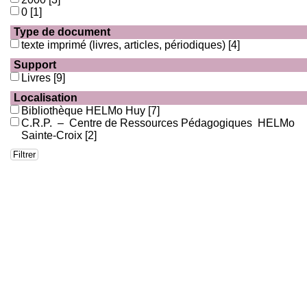
0
[1]
Type de document
texte imprimé (livres, articles, périodiques)
[4]
Support
Livres
[9]
Localisation
Bibliothèque HELMo Huy
[7]
C.R.P. – Centre de Ressources Pédagogiques HELMo
Sainte-Croix
[2]