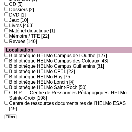
CD
[5]
Dossiers
[2]
DVD
[1]
Jeux
[10]
Livres
[463]
Matériel didactique
[1]
Mémoire / TFE
[22]
Revues
[140]
Localisation
Bibliothèque HELMo Campus de l'Ourthe
[127]
Bibliothèque HELMo Campus des Coteaux
[43]
Bibliothèque HELMo Campus Guillemins
[81]
Bibliothèque HELMo CFEL
[22]
Bibliothèque HELMo Huy
[75]
Bibliothèque HELMo Loncin
[4]
Bibliothèque HELMo Saint-Roch
[50]
C.R.P. – Centre de Ressources Pédagogiques HELMo
Sainte-Croix
[198]
Centre de ressources documentaires de l'HELMo ESAS
[49]