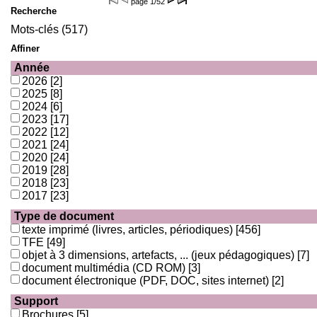
page
1/52
Recherche
Mots-clés (517)
Affiner
Année
2026
[2]
2025
[8]
2024
[6]
2023
[17]
2022
[12]
2021
[24]
2020
[24]
2019
[28]
2018
[23]
2017
[23]
Type de document
texte imprimé (livres, articles, périodiques)
[456]
TFE
[49]
objet à 3 dimensions, artefacts, ... (jeux pédagogiques)
[7]
document multimédia (CD ROM)
[3]
document électronique (PDF, DOC, sites internet)
[2]
Support
Brochures
[5]