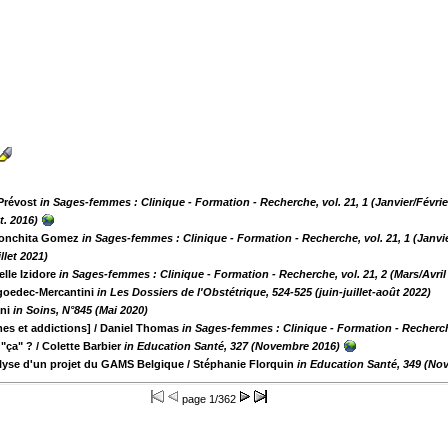
 Prévost
in Sages-femmes : Clinique - Formation - Recherche, vol. 21, 1 (Janvier/Févrie
t. 2016)
onchita Gomez
in Sages-femmes : Clinique - Formation - Recherche, vol. 21, 1 (Janvie
llet 2021)
elle Izidore
in Sages-femmes : Clinique - Formation - Recherche, vol. 21, 2 (Mars/Avril
goedec-Mercantini
in Les Dossiers de l'Obstétrique, 524-525 (juin-juillet-août 2022)
ani
in Soins, N°845 (Mai 2020)
es et addictions]
/ Daniel Thomas
in Sages-femmes : Clinique - Formation - Recherche,
 "ça" ?
/ Colette Barbier
in Education Santé, 327 (Novembre 2016)
lyse d'un projet du GAMS Belgique
/ Stéphanie Florquin
in Education Santé, 349 (No
page
1/362