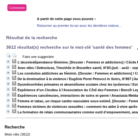
Connexion
A partir de cette page vous pouvez :
Retourner au premier écran avec les dernières notices...
Résultat de la recherche
3612 résultat(s) recherche sur le mot-clé 'santé des femmes'
Faire une suggestion
L'alcoolodépendance féminine. [Dossier : Femmes et addictions]
/ Cécile
Avec elles
/ Delescluse, Timothée
in Bruxelles santé, N°83 (juil. - août - sep
Les conduites addictives au féminin. [Dossier : Femmes et addictions]
/ C
De la domination à la violence
/ Eugénie Poret Petrucci
in Soins, N°857 (Jui
Dysménorrhées primaires et absentéisme scolaire chez les lycéennes
/ Est
Expérience d'un Closlieu à l'Association du Côté des Femmes
/ Benoît Le
Expériences cancéreuses, interactions de soins et genre
/ Anastasia Meid
Femme et tabac, un risque cardio-vasculaire sous-estimé. [Dossier : Femm
Femmes victimes de violences sexuelles : comment les aider à vivre après
La formation de relais communautaires comme outil d'empowerment, ana
Recherche
Mots-clés (3612)