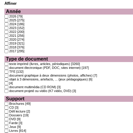
Affiner
Année
2026
[79]
2025
[275]
2024
[186]
2023
[152]
2022
[200]
2021
[256]
2020
[274]
2019
[321]
2018
[376]
2017
[295]
Type de document
texte imprimé (livres, articles, périodiques)
[3260]
document électronique (PDF, DOC, sites internet)
[197]
TFE
[132]
document graphique à deux dimensions (photos, affiches)
[7]
objet à 3 dimensions, artefacts, ... (jeux pédagogiques)
[6]
[4]
document multimédia (CD ROM)
[3]
document projeté ou vidéo (K7 vidéo, DVD)
[3]
Support
Brochures
[49]
CD
[3]
Défi lecture
[2]
Dossiers
[19]
DVD
[9]
Farde
[3]
Jeux
[9]
Livres
[814]