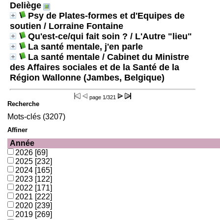
Deliège
Psy de Plates-formes et d'Equipes de
soutien
/ Lorraine Fontaine
Qu'est-ce/qui fait soin ?
/ L'Autre "lieu"
La santé mentale, j'en parle
La santé mentale
/ Cabinet du Ministre
des Affaires sociales et de la Santé de la
Région Wallonne (Jambes, Belgique)
page
1/321
Recherche
Mots-clés (3207)
Affiner
Année
2026
[69]
2025
[232]
2024
[165]
2023
[122]
2022
[171]
2021
[222]
2020
[239]
2019
[269]