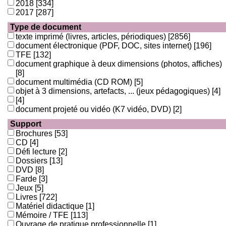
2018
[334]
2017
[287]
Type de document
texte imprimé (livres, articles, périodiques)
[2856]
document électronique (PDF, DOC, sites internet)
[196]
TFE
[132]
document graphique à deux dimensions (photos, affiches)
[8]
document multimédia (CD ROM)
[5]
objet à 3 dimensions, artefacts, ... (jeux pédagogiques)
[4]
[4]
document projeté ou vidéo (K7 vidéo, DVD)
[2]
Support
Brochures
[53]
CD
[4]
Défi lecture
[2]
Dossiers
[13]
DVD
[8]
Farde
[3]
Jeux
[5]
Livres
[722]
Matériel didactique
[1]
Mémoire / TFE
[113]
Ouvrage de pratique professionnelle
[1]