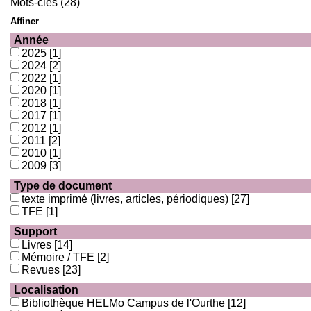
Mots-clés (28)
Affiner
Année
2025
[1]
2024
[2]
2022
[1]
2020
[1]
2018
[1]
2017
[1]
2012
[1]
2011
[2]
2010
[1]
2009
[3]
Type de document
texte imprimé (livres, articles, périodiques)
[27]
TFE
[1]
Support
Livres
[14]
Mémoire / TFE
[2]
Revues
[23]
Localisation
Bibliothèque HELMo Campus de l'Ourthe
[12]