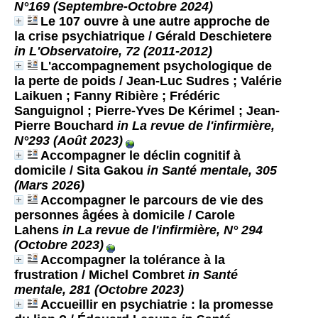
N°169 (Septembre-Octobre 2024)
Le 107 ouvre à une autre approche de
la crise psychiatrique
/ Gérald Deschietere
in L'Observatoire, 72 (2011-2012)
L'accompagnement psychologique de
la perte de poids
/ Jean-Luc Sudres ; Valérie
Laikuen ; Fanny Ribière ; Frédéric
Sanguignol ; Pierre-Yves De Kérimel ; Jean-
Pierre Bouchard
in La revue de l'infirmière,
N°293 (Août 2023)
Accompagner le déclin cognitif à
domicile
/ Sita Gakou
in Santé mentale, 305
(Mars 2026)
Accompagner le parcours de vie des
personnes âgées à domicile
/ Carole
Lahens
in La revue de l'infirmière, N° 294
(Octobre 2023)
Accompagner la tolérance à la
frustration
/ Michel Combret
in Santé
mentale, 281 (Octobre 2023)
Accueillir en psychiatrie : la promesse