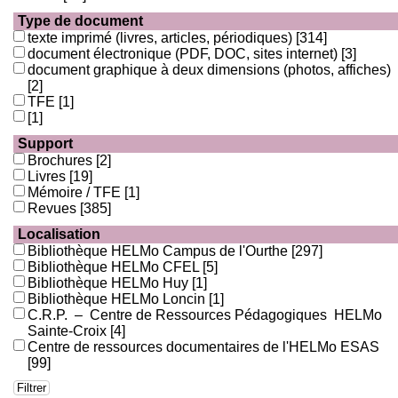
Type de document
texte imprimé (livres, articles, périodiques)
[314]
document électronique (PDF, DOC, sites internet)
[3]
document graphique à deux dimensions (photos, affiches)
[2]
TFE
[1]
[1]
Support
Brochures
[2]
Livres
[19]
Mémoire / TFE
[1]
Revues
[385]
Localisation
Bibliothèque HELMo Campus de l'Ourthe
[297]
Bibliothèque HELMo CFEL
[5]
Bibliothèque HELMo Huy
[1]
Bibliothèque HELMo Loncin
[1]
C.R.P. – Centre de Ressources Pédagogiques HELMo
Sainte-Croix
[4]
Centre de ressources documentaires de l'HELMo ESAS
[99]