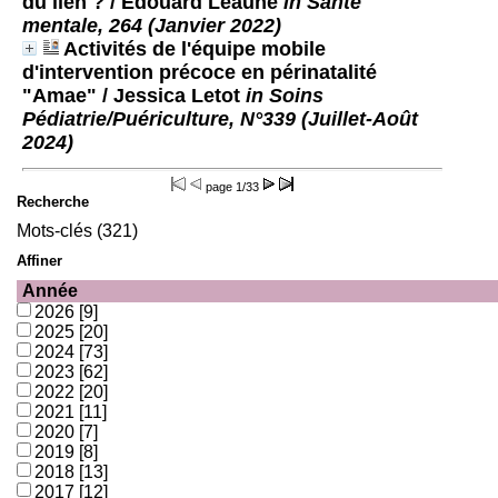
du lien ?
/ Édouard Leaune
in Santé
mentale, 264 (Janvier 2022)
Activités de l'équipe mobile
d'intervention précoce en périnatalité
"Amae"
/ Jessica Letot
in Soins
Pédiatrie/Puériculture, N°339 (Juillet-Août
2024)
page
1/33
Recherche
Mots-clés (321)
Affiner
Année
2026
[9]
2025
[20]
2024
[73]
2023
[62]
2022
[20]
2021
[11]
2020
[7]
2019
[8]
2018
[13]
2017
[12]