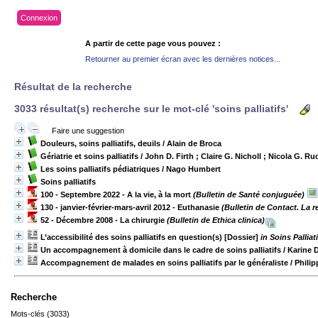
Connexion
A partir de cette page vous pouvez :
Retourner au premier écran avec les dernières notices...
Résultat de la recherche
3033 résultat(s) recherche sur le mot-clé 'soins palliatifs'
Faire une suggestion
Douleurs, soins palliatifs, deuils
/ Alain de Broca
Gériatrie et soins palliatifs
/ John D. Firth ; Claire G. Nicholl ; Nicola G. R
Les soins palliatifs pédiatriques
/ Nago Humbert
Soins palliatifs
100 - Septembre 2022 - A la vie, à la mort
(Bulletin de Santé conjuguée)
130 - janvier-février-mars-avril 2012 - Euthanasie
(Bulletin de Contact. La r
52 - Décembre 2008 - La chirurgie
(Bulletin de Ethica clinica)
L’accessibilité des soins palliatifs en question(s) [Dossier]
in Soins Pallia
Un accompagnement à domicile dans le cadre de soins palliatifs
/ Karine 
Accompagnement de malades en soins palliatifs par le généraliste
/ Phili
Recherche
Mots-clés (3033)