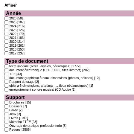
Affiner
Année
2026
[58]
2025
[187]
2024
[216]
2023
[126]
2022
[170]
2021
[183]
2020
[214]
2019
[261]
2018
[253]
2017
[237]
Type de document
texte imprimé (livres, articles, périodiques)
[2772]
document électronique (PDF, DOC, sites internet)
[202]
TFE
[43]
document graphique à deux dimensions (photos, affiches)
[12]
Rapport de stage
[2]
objet à 3 dimensions, artefacts, ... (jeux pédagogiques)
[1]
enregistrement sonore musical (CD Audio)
[1]
Support
Brochures
[15]
Dossiers
[7]
Farde
[2]
Jeux
[3]
Livres
[1012]
Mémoire / TFE
[23]
Ouvrage de pratique professionnelle
[5]
Revues
[2506]