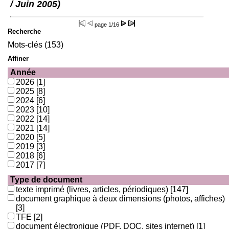
/ Juin 2005)
page
1/16
Recherche
Mots-clés (153)
Affiner
Année
2026
[1]
2025
[8]
2024
[6]
2023
[10]
2022
[14]
2021
[14]
2020
[5]
2019
[3]
2018
[6]
2017
[7]
Type de document
texte imprimé (livres, articles, périodiques)
[147]
document graphique à deux dimensions (photos, affiches)
[3]
TFE
[2]
document électronique (PDF, DOC, sites internet)
[1]