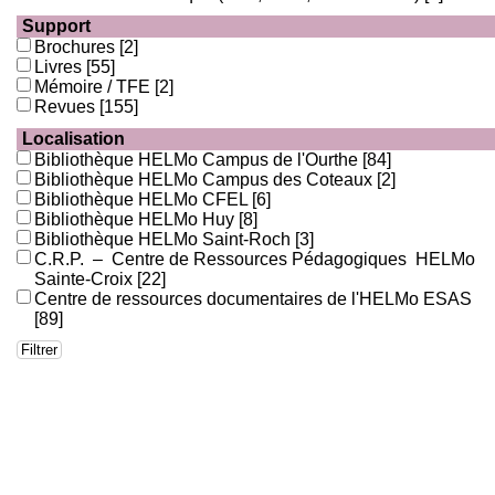
Support
Brochures
[2]
Livres
[55]
Mémoire / TFE
[2]
Revues
[155]
Localisation
Bibliothèque HELMo Campus de l'Ourthe
[84]
Bibliothèque HELMo Campus des Coteaux
[2]
Bibliothèque HELMo CFEL
[6]
Bibliothèque HELMo Huy
[8]
Bibliothèque HELMo Saint-Roch
[3]
C.R.P. – Centre de Ressources Pédagogiques HELMo
Sainte-Croix
[22]
Centre de ressources documentaires de l'HELMo ESAS
[89]