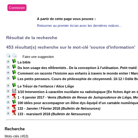
Connexion
A partir de cette page vous pouvez :
Retourner au premier écran avec les dernières notices...
Résultat de la recherche
453 résultat(s) recherche sur le mot-clé 'source d'information'
Faire une suggestion
La bible
Du bon usage des référentiels . De la conception à l'utilisation. Petit trai
Comment on raconte l'histoire aux enfants à travers le monde entier
/ Mar
Les petits penseurs. Cours de philosophie de citoyenneté. 10-12
/ Odile B
Le Trésor de l'enfance
/ Alice Liège
1/10 Intervention à caractère nucléaire ou radiologique [En fiches Agir en 
1 - 6 janvier 2017 - Vente
(Bulletin de Revue de Jurisprudence de Liège, Mon
100 idées pour accompagner un élève dys équipé d'un cartable numériqu
132 - Janvier / Février 2018
(Bulletin de Netsources)
133 - mars/avril 2018
(Bulletin de Netsources)
Recherche
Mots-clés (453)