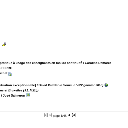
té pratique à usage des enseignants en mal de continuité
/ Caroline Demaret
c FERRO
uchet
situation exceptionnelle]
/ David Drexler
in Soins, n° 822 (janvier 2018)
s et Bruxelles (J.L.M.B.))
e
/ José Salmeron
page
1/46