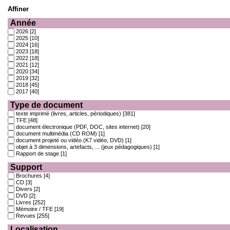
Affiner
Année
2026
[2]
2025
[10]
2024
[16]
2023
[18]
2022
[18]
2021
[12]
2020
[34]
2019
[32]
2018
[45]
2017
[40]
Type de document
texte imprimé (livres, articles, périodiques)
[381]
TFE
[48]
document électronique (PDF, DOC, sites internet)
[20]
document multimédia (CD ROM)
[1]
document projeté ou vidéo (K7 vidéo, DVD)
[1]
objet à 3 dimensions, artefacts, ... (jeux pédagogiques)
[1]
Rapport de stage
[1]
Support
Brochures
[4]
CD
[3]
Divers
[2]
DVD
[2]
Livres
[252]
Mémoire / TFE
[19]
Revues
[255]
Localisation