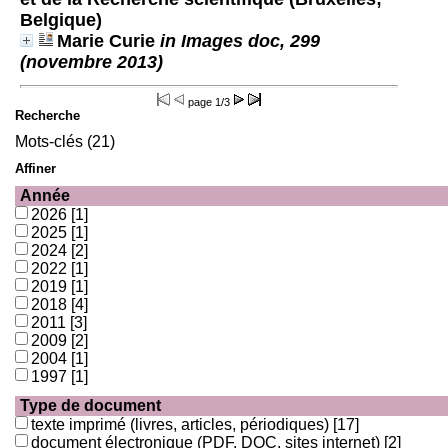
Belgique)
Marie Curie
in Images doc, 299
(novembre 2013)
page
1/3
Recherche
Mots-clés (21)
Affiner
Année
2026
[1]
2025
[1]
2024
[2]
2022
[1]
2019
[1]
2018
[4]
2011
[3]
2009
[2]
2004
[1]
1997
[1]
Type de document
texte imprimé (livres, articles, périodiques)
[17]
document électronique (PDF, DOC, sites internet)
[2]