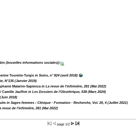
.bis (bruxelles informations sociales))
herine Tourette-Turgis
in Soins, n° 824 (avril 2018)
ie, N°135 (Janvier 2019)
éphanie Malartre-Sapienza
in La revue de l'infirmière, 281 (Mai 2022)
/ Camille Jauffret
in Les Dossiers de l'Obstétrique, 538 (Mars 2024)
 (Juin 2018)
oulm
in Sages-femmes : Clinique - Formation - Recherche, Vol. 20, 4 (Juillet 2021)
a revue de l'infirmière, 281 (Mai 2022)
page
1/2