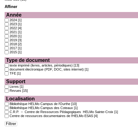
Affiner
Année
2024
[1]
2023
[1]
2022
[4]
2021
[1]
2020
[1]
2019
[3]
2018
[2]
2017
[1]
2015
[1]
Type de document
texte imprimé (livres, articles, périodiques)
[13]
document électronique (PDF, DOC, sites internet)
[1]
TFE
[1]
Support
Livres
[1]
Revues
[15]
Localisation
Bibliothèque HELMo Campus de l'Ourthe
[10]
Bibliothèque HELMo Campus des Coteaux
[1]
C.R.P. – Centre de Ressources Pédagogiques HELMo Sainte-Croix
[1]
Centre de ressources documentaires de l'HELMo ESAS
[4]