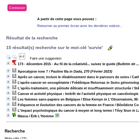
Connexion
A partir de cette page vous pouvez :
Retourner au premier écran avec les dernières notices...
Résultat de la recherche
15 résultat(s) recherche sur le mot-clé 'survie'
Faire une suggestion
173 - décembre 2015 - Au fil de la créativité... suivez le guide
(Bulletin de ..
Apocalypse now ?
/ Pauline Illa
in Dada, 270 (Février 2023)
Après un cancer, inclure le rétablissement dans le parcours de soins
/ Cat
L’après-cancer en oncogériatrie
/ Frédérique Retornaz
in Soins gérontolog
L'après-traitement, une période délicate et insuffisamment structurée
/ St
Cancer et activité physique : Intérêt de l'activité physique en cancérologie
Les femmes sans-papiers en Belgique
/ Elise Kervyn
in L'Observatoire, 95
Fréquence et évolution des cancers de la femme en France
/ Bénédicte C
L'impact psychologique du cancer à moyen et long terme
/ Tévy Srun
in L
Masca
/ Érik L'Homme
Recherche
Mots-clés (15)