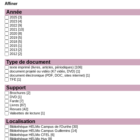
Affiner
Année
2025
[3]
2023
[4]
2022
[9]
2021
[10]
2020
[8]
2019
[5]
2018
[5]
2015
[1]
2013
[2]
2012
[2]
Type de document
texte imprimé (livres, articles, périodiques)
[106]
document projeté ou vidéo (K7 vidéo, DVD)
[1]
document électronique (PDF, DOC, sites internet)
[1]
TFE
[1]
Support
Brochures
[2]
DVD
[1]
Farde
[7]
Livres
[87]
Revues
[42]
Valisettes de lecture
[1]
Localisation
Bibliothèque HELMo Campus de l'Ourthe
[30]
Bibliothèque HELMo Campus Guillemins
[14]
Bibliothèque HELMo CFEL
[6]
Bibliothèque HELMo Huy
[8]