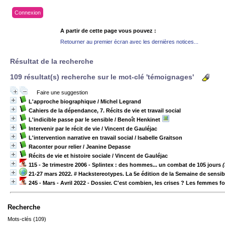
Connexion
A partir de cette page vous pouvez :
Retourner au premier écran avec les dernières notices...
Résultat de la recherche
109 résultat(s) recherche sur le mot-clé 'témoignages'
Faire une suggestion
L'approche biographique
/ Michel Legrand
Cahiers de la dépendance, 7. Récits de vie et travail social
L'indicible passe par le sensible
/ Benoît Henkinet
Intervenir par le récit de vie
/ Vincent de Gauléjac
L'intervention narrative en travail social
/ Isabelle Graitson
Raconter pour relier
/ Jeanine Depasse
Récits de vie et histoire sociale
/ Vincent de Gauléjac
115 - 3e trimestre 2006 - Splintex : des hommes... un combat de 105 jours
(
21-27 mars 2022. # Hackstereotypes. La 5e édition de la Semaine de sensibi
245 - Mars - Avril 2022 - Dossier. C'est combien, les crises ? Les femmes 
Recherche
Mots-clés (109)