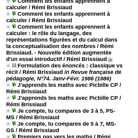
Comment les enfants apprennent à
calculer
/ Rémi Brissiaud
Comment les enfants apprennent à
calculer
/ Rémi Brissiaud
Comment les enfants apprennent à
calculer : le rôle du langage, des
représentations figurées et du calcul dans
la conceptualisation des nombres / Rémi
Brissiaud. - Nouvelle édition augmentée
d'un essai introductif
/ Rémi Brissiaud
Formulation des énoncés : classique vs
récit
/ Rémi Brissiaud
in Revue française de
pédagogie, N°74. Janv-Févr. 1986 (1986)
J'apprends les maths avec Picbille CP
/
Rémi Brissiaud
J'apprends les maths avec Picbille CP
/
Rémi Brissiaud
Je compte, tu compares de 3 à 5, PS-
MS
/ Rémi Brissiaud
Je compte, tu compares de 5 à 7, MS-
GS
/ Rémi Brissiaud
Premiers pas vers les maths
/ Rémi