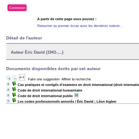
Connexion
A partir de cette page vous pouvez :
Retourner au premier écran avec les dernières notices...
Détail de l'auteur
Auteur Éric David (1943-....)
Documents disponibles écrits par cet auteur
Faire une suggestion
Affiner la recherche
Cas pratiques et corrigés d'examens en droit international (droit internatio
Code de droit international humanitaire
Code de droit international public
Les codes professionnels annotés
/ Éric David ; Léon Ingber