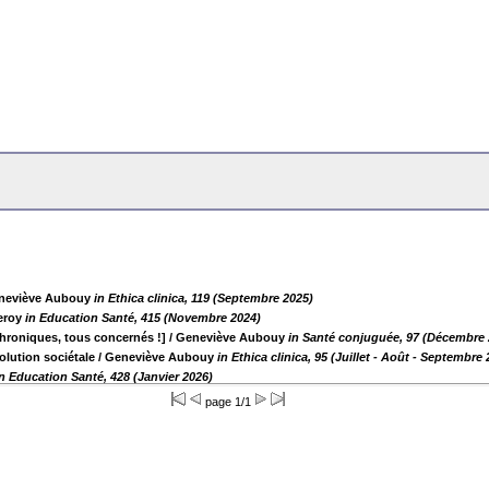
neviève Aubouy
in Ethica clinica, 119 (Septembre 2025)
eroy
in Education Santé, 415 (Novembre 2024)
chroniques, tous concernés !]
/ Geneviève Aubouy
in Santé conjuguée, 97 (Décembre 
lution sociétale
/ Geneviève Aubouy
in Ethica clinica, 95 (Juillet - Août - Septembre
in Education Santé, 428 (Janvier 2026)
page 1/1