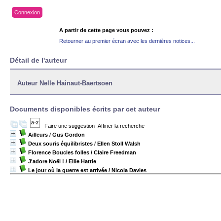
Connexion
A partir de cette page vous pouvez :
Retourner au premier écran avec les dernières notices...
Détail de l'auteur
Auteur Nelle Hainaut-Baertsoen
Documents disponibles écrits par cet auteur
Faire une suggestion
Affiner la recherche
Ailleurs
/ Gus Gordon
Deux souris équilibristes
/ Ellen Stoll Walsh
Florence Boucles folles
/ Claire Freedman
J'adore Noël !
/ Ellie Hattie
Le jour où la guerre est arrivée
/ Nicola Davies