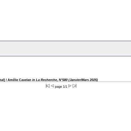
tal]
/ Amélie Cavelan
in La Recherche, N°580 (Janvier/Mars 2025)
page 1/1