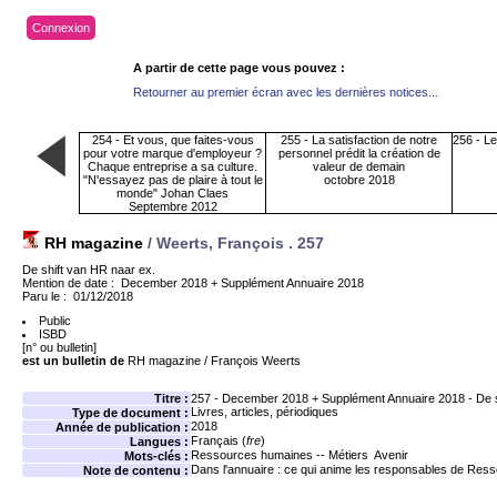
Connexion
A partir de cette page vous pouvez :
Retourner au premier écran avec les dernières notices...
254 - Et vous, que faites-vous
255 - La satisfaction de notre
256 - Le
pour votre marque d'employeur ?
personnel prédit la création de
Chaque entreprise a sa culture.
valeur de demain
"N'essayez pas de plaire à tout le
octobre 2018
monde" Johan Claes
Septembre 2012
RH magazine
/ Weerts, François .
257
De shift van HR naar ex.
Mention de date : December 2018 + Supplément Annuaire 2018
Paru le : 01/12/2018
Public
ISBD
[n° ou bulletin]
est un bulletin de
RH magazine
/ François Weerts
Titre :
257 - December 2018 + Supplément Annuaire 2018 - De s
Livres, articles, périodiques
Type de document :
2018
Année de publication :
Français (
fre
)
Langues :
Ressources humaines -- Métiers
Avenir
Mots-clés :
Dans l'annuaire : ce qui anime les responsables de Re
Note de contenu :