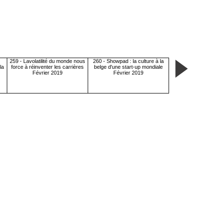
259 - Lavolatilité du monde nous
260 - Showpad : la culture à la
la
force à réinventer les carrières
belge d'une start-up mondiale
Février 2019
Février 2019