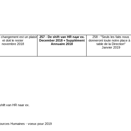
 changement est un plaisir
257 - De shift van HR naar ex.
258 - "Seuls les faits nous
et doit le rester
December 2018 + Supplément
donneront toute notre place à 
novembre 2018
Annuaire 2018
table de la Direction"
Janvier 2019
hift van HR naar ex.
ssources Humaines - voeux pour 2019