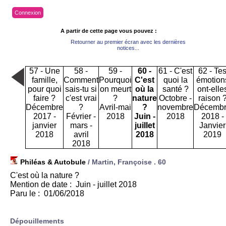
Connexion
A partir de cette page vous pouvez :
Retourner au premier écran avec les dernières
notices...
57 - Une
58 -
59 -
60 -
61 - C'est
62 - Te
famille,
Comment
Pourquoi
C'est
quoi la
émotion
pour quoi
sais-tu si
on meurt
où la
santé ?
ont-elle
faire ?
c'est vrai
?
nature
Octobre -
raison 
Décembre
?
Avril-mai
?
novembre
Décemb
2017 -
Février -
2018
Juin -
2018
2018 -
janvier
mars -
juillet
Janvier
2018
avril
2018
2019
2018
Philéas & Autobule
/ Martin, Françoise .
60
C'est où la nature ?
Mention de date : Juin - juillet 2018
Paru le : 01/06/2018
Dépouillements