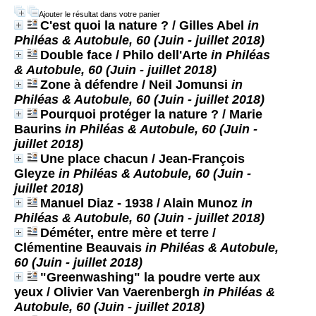
Ajouter le résultat dans votre panier
C'est quoi la nature ?
/ Gilles Abel
in
Philéas & Autobule, 60 (Juin - juillet 2018)
Double face
/ Philo dell'Arte
in Philéas
& Autobule, 60 (Juin - juillet 2018)
Zone à défendre
/ Neil Jomunsi
in
Philéas & Autobule, 60 (Juin - juillet 2018)
Pourquoi protéger la nature ?
/ Marie
Baurins
in Philéas & Autobule, 60 (Juin -
juillet 2018)
Une place chacun
/ Jean-François
Gleyze
in Philéas & Autobule, 60 (Juin -
juillet 2018)
Manuel Diaz - 1938
/ Alain Munoz
in
Philéas & Autobule, 60 (Juin - juillet 2018)
Déméter, entre mère et terre
/
Clémentine Beauvais
in Philéas & Autobule,
60 (Juin - juillet 2018)
"Greenwashing" la poudre verte aux
yeux
/ Olivier Van Vaerenbergh
in Philéas &
Autobule, 60 (Juin - juillet 2018)