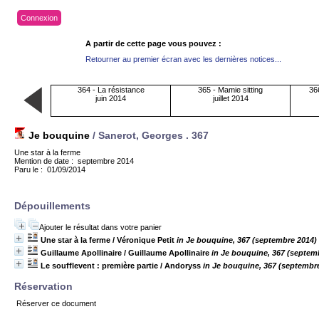
Connexion
A partir de cette page vous pouvez :
Retourner au premier écran avec les dernières notices...
364 - La résistance
365 - Mamie sitting
366
juin 2014
juillet 2014
Je bouquine
/ Sanerot, Georges .
367
Une star à la ferme
Mention de date : septembre 2014
Paru le : 01/09/2014
Dépouillements
Ajouter le résultat dans votre panier
Une star à la ferme
/ Véronique Petit
in Je bouquine, 367 (septembre 2014)
Guillaume Apollinaire
/ Guillaume Apollinaire
in Je bouquine, 367 (septem
Le soufflevent : première partie
/ Andoryss
in Je bouquine, 367 (septembr
Réservation
Réserver ce document