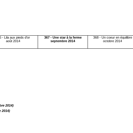
 - Lila aux pieds d'or
367 - Une star à la ferme
368 - Un coeur en équilibre
août 2014
septembre 2014
octobre 2014
bre 2014)
e 2014)