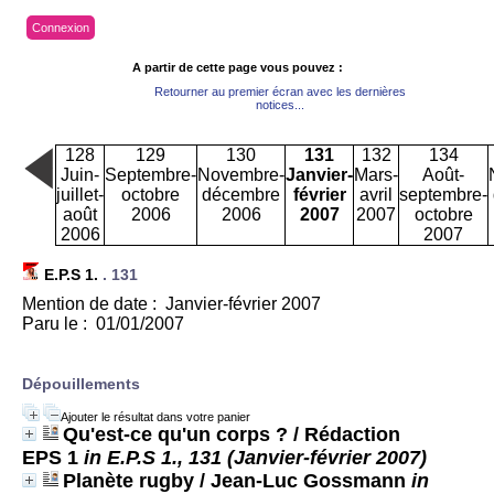
Connexion
A partir de cette page vous pouvez :
Retourner au premier écran avec les dernières
notices...
128
129
130
131
132
134
Juin-
Septembre-
Novembre-
Janvier-
Mars-
Août-
juillet-
octobre
décembre
février
avril
septembre-
août
2006
2006
2007
2007
octobre
2006
2007
E.P.S 1.
.
131
Mention de date : Janvier-février 2007
Paru le : 01/01/2007
Dépouillements
Ajouter le résultat dans votre panier
Qu'est-ce qu'un corps ?
/ Rédaction
EPS 1
in E.P.S 1., 131 (Janvier-février 2007)
Planète rugby
/ Jean-Luc Gossmann
in