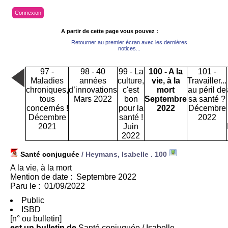
Connexion
A partir de cette page vous pouvez :
Retourner au premier écran avec les dernières
notices...
97 -
98 - 40
99 - La
100 - A la
101 -
Maladies
années
culture,
vie, à la
Travailler...
chroniques,
d’innovations
c'est
mort
au péril de
tous
Mars 2022
bon
Septembre
sa santé ?
concernés !
pour la
2022
Décembre
Décembre
santé !
2022
2021
Juin
2022
Santé conjuguée
/ Heymans, Isabelle .
100
A la vie, à la mort
Mention de date : Septembre 2022
Paru le : 01/09/2022
Public
ISBD
[n° ou bulletin]
est un bulletin de
Santé conjuguée
/ Isabelle