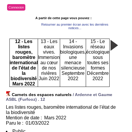
Connexion
A partir de cette page vous pouvez :
Retourner au premier écran avec les dernières
notices...
12 - Les
13 - Les
14 -
15 - Le
listes
eaux
Invasions
réseau
rouges,
vives.
biologiques,
écologique
baromètre
Immersion
une
sous
international
au cœur
menace
toutes ses
de l'état de
de nos
silencieuse
formes
la
rivières
Septembre
Décembre
biodiversité
Juin 2022
2022
2022
Mars 2022
Carnets des espaces naturels
/ Ardenne et Gaume
ASBL (Furfooz) .
12
Les listes rouges, baromètre international de l'état de
la biodiversité
Mention de date : Mars 2022
Paru le : 01/03/2022
Public