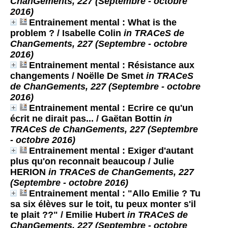
ChanGements, 227 (Septembre - octobre
2016)
Entrainement mental : What is the
problem ?
/ Isabelle Colin
in TRACeS de
ChanGements, 227 (Septembre - octobre
2016)
Entrainement mental : Résistance aux
changements
/ Noëlle De Smet
in TRACeS
de ChanGements, 227 (Septembre - octobre
2016)
Entrainement mental : Ecrire ce qu'un
écrit ne dirait pas...
/ Gaëtan Bottin
in
TRACeS de ChanGements, 227 (Septembre
- octobre 2016)
Entrainement mental : Exiger d'autant
plus qu'on reconnait beaucoup
/ Julie
HERION
in TRACeS de ChanGements, 227
(Septembre - octobre 2016)
Entrainement mental : "Allo Emilie ? Tu
sa six élèves sur le toit, tu peux monter s'il
te plait ??"
/ Emilie Hubert
in TRACeS de
ChanGements, 227 (Septembre - octobre