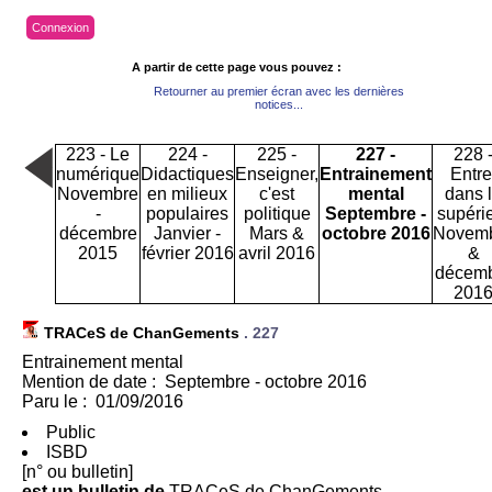
Connexion
A partir de cette page vous pouvez :
Retourner au premier écran avec les dernières
notices...
223 - Le
224 -
225 -
227 -
228 
numérique
Didactiques
Enseigner,
Entrainement
Entre
Novembre
en milieux
c'est
mental
dans 
-
populaires
politique
Septembre -
supéri
décembre
Janvier -
Mars &
octobre 2016
Novem
2015
février 2016
avril 2016
&
décem
201
TRACeS de ChanGements
.
227
Entrainement mental
Mention de date : Septembre - octobre 2016
Paru le : 01/09/2016
Public
ISBD
[n° ou bulletin]
est un bulletin de
TRACeS de ChanGements