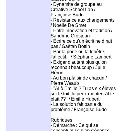
- Dynamite de groupe au
Creative School Lab /
Françoise Budo
- Résistance aux changements
/ Noëlle De Smet
- Entre innovation et tradition /
Sandrine Grosjean
- Écrire ce qu'un écrit ne dirait
pas / Gaëtan Bottin
- Par la porte ou la fenêtre,
l'affectif... / Stéphane Lambert
- Exiger d'autant plus qu'on
reconnait beaucoup / Julie
Héron
- Au bon plaisir de chacun /
Pierre Waaub
- "Allô Emilie ? Tu as six élèves
sur le toit, tu peux monter s'il te
plait ??" / Emilie Hubert
- La solution fait partie du
problème / Françoise Budo
Rubriques
- Démarche : Ce qui se
conceptualise bien s'énonce