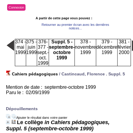
Connexion
A partir de cette page vous pouvez :
Retourner au premier écran avec les dernières
notices...
374 -
375 -
376-
Suppl. 5 -
378 -
379 -
381 -
mai
juin
377 -
septembre-
novembre
décembre
février
1999
1999
sept.-
octobre
1999
1999
2000
oct.
1999
1999
Cahiers pédagogiques
/ Castincaud, Florence .
Suppl. 5
Mention de date : septembre-octobre 1999
Paru le : 02/09/1999
Dépouillements
Ajouter le résultat dans votre panier
Le collège
in Cahiers pédagogiques,
Suppl. 5 (septembre-octobre 1999)