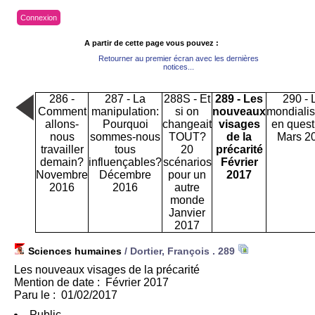
Connexion
A partir de cette page vous pouvez :
Retourner au premier écran avec les dernières
notices...
286 -
287 - La
288S - Et
289 - Les
290 - 
Comment
manipulation:
si on
nouveaux
mondialis
allons-
Pourquoi
changeait
visages
en quest
nous
sommes-nous
TOUT?
de la
Mars 2
travailler
tous
20
précarité
demain?
influençables?
scénarios
Février
Novembre
Décembre
pour un
2017
2016
2016
autre
monde
Janvier
2017
Sciences humaines
/ Dortier, François .
289
Les nouveaux visages de la précarité
Mention de date : Février 2017
Paru le : 01/02/2017
Public