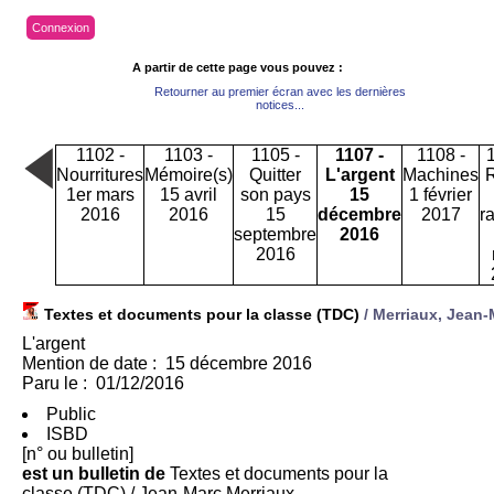
Connexion
A partir de cette page vous pouvez :
Retourner au premier écran avec les dernières
notices...
1102 -
1103 -
1105 -
1107 -
1108 -
Nourritures
Mémoire(s)
Quitter
L'argent
Machines
1er mars
15 avril
son pays
15
1 février
2016
2016
15
décembre
2017
r
septembre
2016
2016
Textes et documents pour la classe (TDC)
/ Merriaux, Jean-
L'argent
Mention de date : 15 décembre 2016
Paru le : 01/12/2016
Public
ISBD
[n° ou bulletin]
est un bulletin de
Textes et documents pour la
classe (TDC)
/ Jean-Marc Merriaux