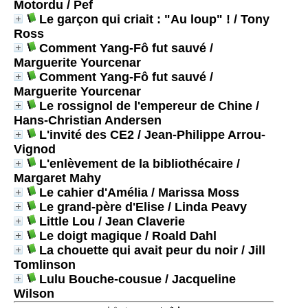
Motordu
/ Pef
Le garçon qui criait : "Au loup" !
/ Tony
Ross
Comment Yang-Fô fut sauvé
/
Marguerite Yourcenar
Comment Yang-Fô fut sauvé
/
Marguerite Yourcenar
Le rossignol de l'empereur de Chine
/
Hans-Christian Andersen
L'invité des CE2
/ Jean-Philippe Arrou-
Vignod
L'enlèvement de la bibliothécaire
/
Margaret Mahy
Le cahier d'Amélia
/ Marissa Moss
Le grand-père d'Elise
/ Linda Peavy
Little Lou
/ Jean Claverie
Le doigt magique
/ Roald Dahl
La chouette qui avait peur du noir
/ Jill
Tomlinson
Lulu Bouche-cousue
/ Jacqueline
Wilson