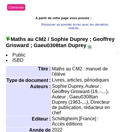
Connexion
A partir de cette page vous pouvez :
Retourner au premier écran avec les dernières
notices...
Maths au CM2
/ Sophie Duprey ; Geoffrey
Grisward ; Gaeu0308tan Duprey
Public
ISBD
Titre :
Maths au CM2 : manuel de
l'élève
Livres, articles, périodiques
Type de document :
Sophie Duprey
, Auteur ;
Auteurs :
Geoffrey Grisward (19..-....)
,
Auteur ;
Gaeu0308tan
Duprey (1963-....)
, Directeur
de publication, rédacteur en
chef
Schiltigheim [France] :
Editeur :
Accès éditions
2022
Année de