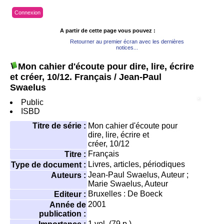
Connexion
A partir de cette page vous pouvez :
Retourner au premier écran avec les dernières
notices...
Mon cahier d'écoute pour dire, lire, écrire
et créer, 10/12. Français
/ Jean-Paul
Swaelus
Public
ISBD
Titre de série :
Mon cahier d'écoute pour
dire, lire, écrire et
créer
, 10/12
Français
Titre :
Livres, articles, périodiques
Type de document :
Jean-Paul Swaelus
, Auteur ;
Auteurs :
Marie Swaelus
, Auteur
Bruxelles : De Boeck
Editeur :
2001
Année de
publication :
1 vol. (79 p.)