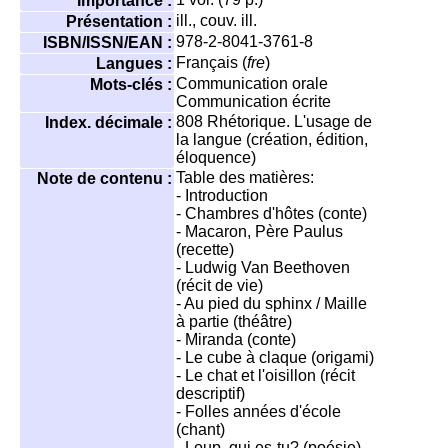
Importance :
ill., couv. ill.
Présentation :
978-2-8041-3761-8
ISBN/ISSN/EAN :
Français (
fre
)
Langues :
Communication orale
Mots-clés :
Communication écrite
808
Rhétorique. L'usage de
Index. décimale :
la langue (création, édition,
éloquence)
Table des matières:
Note de contenu :
- Introduction
- Chambres d'hôtes (conte)
- Macaron, Père Paulus
(recette)
- Ludwig Van Beethoven
(récit de vie)
- Au pied du sphinx / Maille
à partie (théâtre)
- Miranda (conte)
- Le cube à claque (origami)
- Le chat et l'oisillon (récit
descriptif)
- Folles années d'école
(chant)
- Loup, qui es-tu? (poésie)