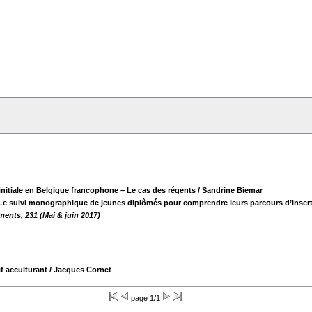
 initiale en Belgique francophone – Le cas des régents
/ Sandrine Biemar
) ! Le suivi monographique de jeunes diplômés pour comprendre leurs parcours d’inser
nts, 231 (Mai & juin 2017)
if acculturant
/ Jacques Cornet
page 1/1