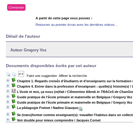
Connexion
A partir de cette page vous pouvez :
Retourner au premier écran avec les dernières notices...
Détail de l'auteur
Auteur Gregory Voz
Documents disponibles écrits par cet auteur
Faire une suggestion
Affiner la recherche
Chapitre 1. Regards croisés d'étudiants et d’enseignants sur la formation
Chapitre 4. Entrer dans la profession d’enseignant : quelle(s) histoire(s
L'école et moi, ça nous (re)fait
/ Clémentine Albrek
in TRACeS de ChanGeme
Guide pratique de l'école primaire et maternelle en Belgique
/ Gregory Voz
Guide pratique de l'école primaire et maternelle en Belgique
/ Gregory Voz
La pédagogie Freinet
/ Nadine Giauque
Se (trans)former comme enseignant(s): travailler l'habitus dans un collect
Voir double pour mieux comprendre
/ Jacques Cornet