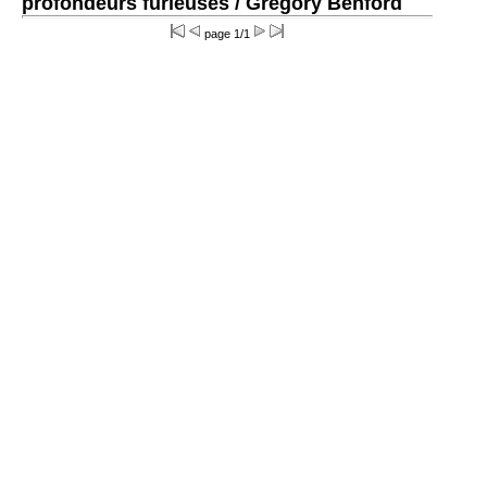
profondeurs furieuses
/ Gregory Benford
page 1/1