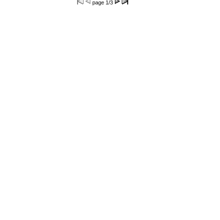
page
1/3