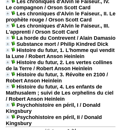
Les chroniques d'Alvin le Faiseur., IV.
Le compagnon
/ Orson Scott Card
Les chroniques d'Alvin le Faiseur., II. Le
prophète rouge
/ Orson Scott Card
Les chroniques d'Alvin le Faiseur., III.
L'apprenti
/ Orson Scott Card
La horde du Contrevent
/ Alain Damasio
Substance mort
/ Philip Kindred Dick
Histoire du futur, 1. L'homme qui vendit
la Lune
/ Robert Anson Heinlein
Histoire du futur, 2. Les vertes collines
de la Terre
/ Robert Anson Heinlein
Histoire du futur, 3. Révolte en 2100
/
Robert Anson Heinlein
Histoire du futur, 4. Les enfants de
Mathusalem ; suivi de Les orphelins du ciel
/ Robert Anson Heinlein
Psychohistoire en péril, I
/ Donald
Kingsbury
Psychohistoire en péril, II
/ Donald
Kingsbury