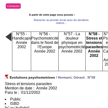
Connexion
A partir de cette page vous pouvez :
Retourner au premier écran avec les dernières
notices...
N°55 -
N°56 -
N°57 - La
N°58 -
N°
Handicaps
Psychomotricité
douleur
Stress et
Ps
Année
dans le Nord de
physique en
tensions
e
2002
l'Europe
psychomotricité
parasites
mo
Année 2002
Année 2002
Année
Ca
2002
An
2
Evolutions psychomotrices
/ Hermant, Gérard .
N°58
Stress et tensions parasites
Mention de date : Année 2002
Paru le : 01/12/2002
Public
ISBD
[n° ou bulletin]