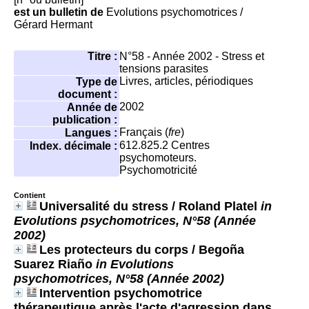
est un bulletin de
Evolutions psychomotrices
/
Gérard Hermant
Titre :
N°58 - Année 2002 - Stress et
tensions parasites
Livres, articles, périodiques
Type de
document :
2002
Année de
publication :
Français (
fre
)
Langues :
612.825.2
Centres
Index. décimale :
psychomoteurs.
Psychomotricité
Contient
Universalité du stress
/ Roland Platel
in
Evolutions psychomotrices, N°58 (Année
2002)
Les protecteurs du corps
/ Begoña
Suarez Riaño
in Evolutions
psychomotrices, N°58 (Année 2002)
Intervention psychomotrice
thérapeutique après l'acte d'agression dans