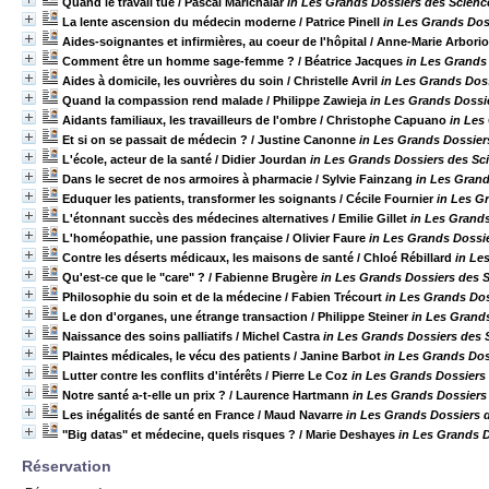
Quand le travail tue
/ Pascal Marichalar
in Les Grands Dossiers des Science
La lente ascension du médecin moderne
/ Patrice Pinell
in Les Grands Dos
Aides-soignantes et infirmières, au coeur de l'hôpital
/ Anne-Marie Arbori
Comment être un homme sage-femme ?
/ Béatrice Jacques
in Les Grands 
Aides à domicile, les ouvrières du soin
/ Christelle Avril
in Les Grands Doss
Quand la compassion rend malade
/ Philippe Zawieja
in Les Grands Dossie
Aidants familiaux, les travailleurs de l'ombre
/ Christophe Capuano
in Les
Et si on se passait de médecin ?
/ Justine Canonne
in Les Grands Dossiers
L'école, acteur de la santé
/ Didier Jourdan
in Les Grands Dossiers des Sci
Dans le secret de nos armoires à pharmacie
/ Sylvie Fainzang
in Les Grand
Eduquer les patients, transformer les soignants
/ Cécile Fournier
in Les G
L'étonnant succès des médecines alternatives
/ Emilie Gillet
in Les Grands
L'homéopathie, une passion française
/ Olivier Faure
in Les Grands Dossie
Contre les déserts médicaux, les maisons de santé
/ Chloé Rébillard
in Le
Qu'est-ce que le "care" ?
/ Fabienne Brugère
in Les Grands Dossiers des S
Philosophie du soin et de la médecine
/ Fabien Trécourt
in Les Grands Dos
Le don d'organes, une étrange transaction
/ Philippe Steiner
in Les Grands
Naissance des soins palliatifs
/ Michel Castra
in Les Grands Dossiers des S
Plaintes médicales, le vécu des patients
/ Janine Barbot
in Les Grands Dos
Lutter contre les conflits d'intérêts
/ Pierre Le Coz
in Les Grands Dossiers 
Notre santé a-t-elle un prix ?
/ Laurence Hartmann
in Les Grands Dossiers 
Les inégalités de santé en France
/ Maud Navarre
in Les Grands Dossiers d
"Big datas" et médecine, quels risques ?
/ Marie Deshayes
in Les Grands D
Réservation