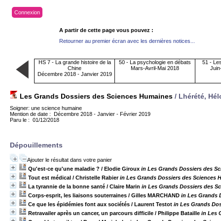
Connexion
A partir de cette page vous pouvez :
Retourner au premier écran avec les dernières notices...
HS 7 - La grande histoire de la
50 - La psychologie en débats
51 - Le
Chine
Mars-Avril-Mai 2018
Juin
Décembre 2018 - Janvier 2019
Les Grands Dossiers des Sciences Humaines
/ Lhérété, Hél
Soigner: une science humaine
Mention de date : Décembre 2018 - Janvier - Février 2019
Paru le : 01/12/2018
Dépouillements
Ajouter le résultat dans votre panier
Qu'est-ce qu'une maladie ?
/ Elodie Giroux
in Les Grands Dossiers des Sc
Tout est médical
/ Christelle Rabier
in Les Grands Dossiers des Sciences H
La tyrannie de la bonne santé
/ Claire Marin
in Les Grands Dossiers des Sc
Corps-esprit, les liaisons souterraines
/ Gilles MARCHAND
in Les Grands 
Ce que les épidémies font aux sociétés
/ Laurent Testot
in Les Grands Dos
Retravailer après un cancer, un parcours difficile
/ Philippe Bataille
in Les 