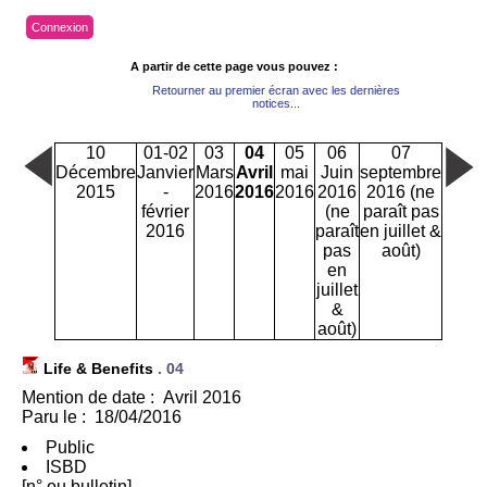
Connexion
A partir de cette page vous pouvez :
Retourner au premier écran avec les dernières
notices...
10
01-02
03
04
05
06
07
Décembre
Janvier
Mars
Avril
mai
Juin
septembre
2015
-
2016
2016
2016
2016
2016 (ne
février
(ne
paraît pas
2016
paraît
en juillet &
pas
août)
en
juillet
&
août)
Life & Benefits
.
04
Mention de date : Avril 2016
Paru le : 18/04/2016
Public
ISBD
[n° ou bulletin]